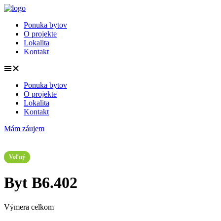
Preskočiť
na
Ponuka bytov
obsah
O projekte
Lokalita
Kontakt
Ponuka bytov
O projekte
Lokalita
Kontakt
Mám záujem
Voľný
Byt B6.402
Výmera celkom