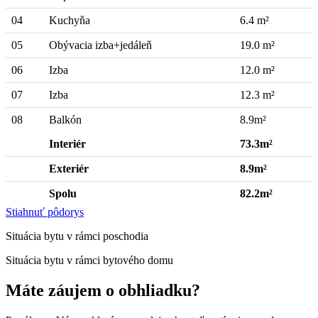
04
Kuchyňa
6.4 m²
05
Obývacia izba+jedáleň
19.0 m²
06
Izba
12.0 m²
07
Izba
12.3 m²
08
Balkón
8.9m²
Interiér
73.3m²
Exteriér
8.9m²
Spolu
82.2m²
Stiahnuť pôdorys
Situácia bytu v rámci poschodia
Situácia bytu v rámci bytového domu
Máte záujem o obhliadku?