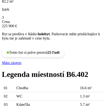
82.2 m²
Izieb
3
Cena
225 900 €
Byt sa predáva v štádiu
holobyt
. Parkovacie státie prislúchajúce k
bytu nie je zahrnuté v cene bytu.
Tento byt si práve prezerá
25 ľudí
Mám záujem
Legenda miestností B6.402
01
Chodba
16.6 m²
02
WC
1.3 m²
03
Kúpeľňa
5.7 m²