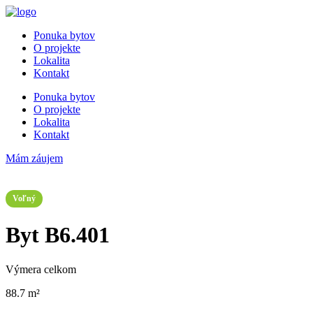
Preskočiť
na
Ponuka bytov
obsah
O projekte
Lokalita
Kontakt
Ponuka bytov
O projekte
Lokalita
Kontakt
Mám záujem
Voľný
Byt B6.401
Výmera celkom
88.7 m²