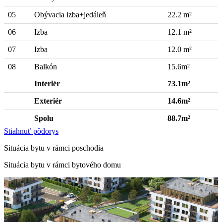
05
Obývacia izba+jedáleň
22.2 m²
06
Izba
12.1 m²
07
Izba
12.0 m²
08
Balkón
15.6m²
Interiér
73.1m²
Exteriér
14.6m²
Spolu
88.7m²
Stiahnuť pôdorys
Situácia bytu v rámci poschodia
Situácia bytu v rámci bytového domu