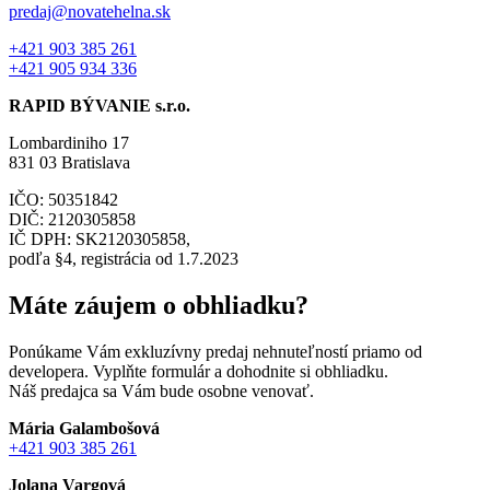
predaj@novatehelna.sk
+421 903 385 261
+421 905 934 336
RAPID BÝVANIE s.r.o.
Lombardiniho 17
831 03 Bratislava
IČO: 50351842
DIČ: 2120305858
IČ DPH: SK2120305858,
podľa §4, registrácia od 1.7.2023
Máte záujem o obhliadku?
Ponúkame Vám exkluzívny predaj nehnuteľností priamo od
developera. Vyplňte formulár a dohodnite si obhliadku.
Náš predajca sa Vám bude osobne venovať.
Mária Galambošová
+421 903 385 261
Jolana Vargová