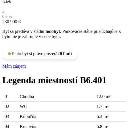
Izieb
3
Cena
230 900 €
Byt sa predáva v štádiu
holobyt
. Parkovacie státie prislúchajúce k
bytu nie je zahrnuté v cene bytu.
Tento byt si práve prezerá
20 ľudí
Mám záujem
Legenda miestností B6.401
01
Chodba
12.0 m²
02
WC
1.7 m²
03
Kúpuľňa
6.3 m²
04
Kuchyňa
6.8 m²