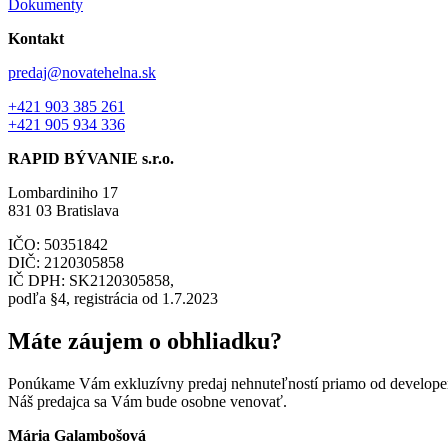
Dokumenty
Kontakt
predaj@novatehelna.sk
+421 903 385 261
+421 905 934 336
RAPID BÝVANIE s.r.o.
Lombardiniho 17
831 03 Bratislava
IČO: 50351842
DIČ: 2120305858
IČ DPH: SK2120305858,
podľa §4, registrácia od 1.7.2023
Máte záujem o obhliadku?
Ponúkame Vám exkluzívny predaj nehnuteľností priamo od developera
Náš predajca sa Vám bude osobne venovať.
Mária Galambošová