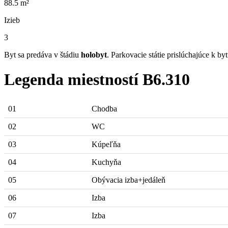
88.5 m²
Izieb
3
Byt sa predáva v štádiu
holobyt
. Parkovacie státie prislúchajúce k by
Legenda miestností B6.310
01
Chodba
02
WC
03
Kúpeľňa
04
Kuchyňa
05
Obývacia izba+jedáleň
06
Izba
07
Izba