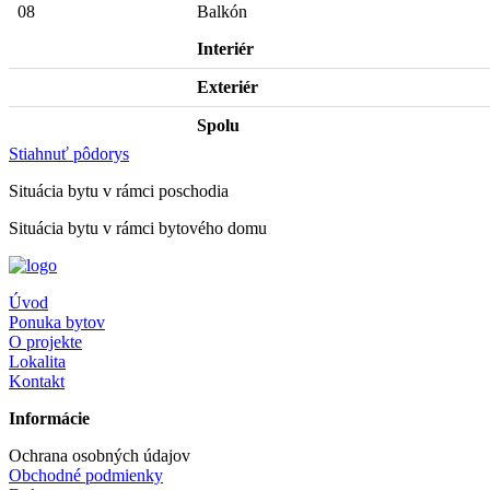
08
Balkón
Interiér
Exteriér
Spolu
Stiahnuť pôdorys
Situácia bytu v rámci poschodia
Situácia bytu v rámci bytového domu
Úvod
Ponuka bytov
O projekte
Lokalita
Kontakt
Informácie
Ochrana osobných údajov
Obchodné podmienky