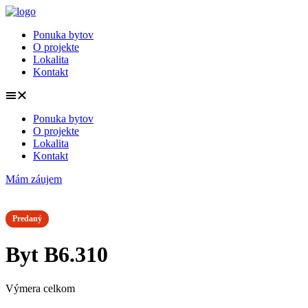
Preskočiť
na
Ponuka bytov
obsah
O projekte
Lokalita
Kontakt
Ponuka bytov
O projekte
Lokalita
Kontakt
Mám záujem
Predaný
Byt B6.310
Výmera celkom