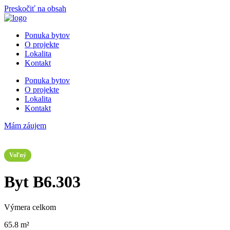
Preskočiť na obsah
Ponuka bytov
O projekte
Lokalita
Kontakt
Ponuka bytov
O projekte
Lokalita
Kontakt
Mám záujem
Voľný
Byt B6.303
Výmera celkom
65.8 m²