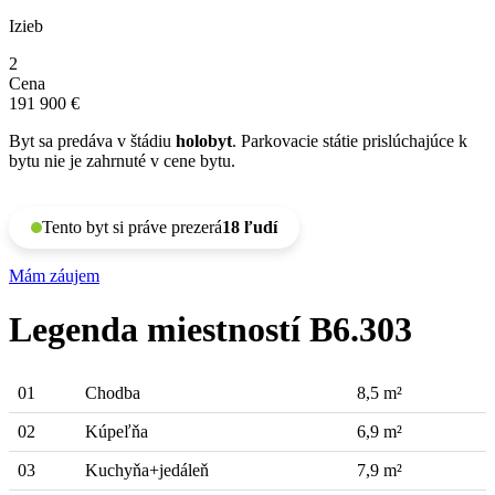
Izieb
2
Cena
191 900 €
Byt sa predáva v štádiu
holobyt
. Parkovacie státie prislúchajúce k
bytu nie je zahrnuté v cene bytu.
Tento byt si práve prezerá
18 ľudí
Mám záujem
Legenda miestností B6.303
01
Chodba
8,5 m²
02
Kúpeľňa
6,9 m²
03
Kuchyňa+jedáleň
7,9 m²