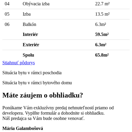
04
Obývacia izba
22.7 m²
05
Izba
13.5 m²
06
Balkón
6.3m²
Interiér
59.5m²
Exteriér
6.3m²
Spolu
65.8m²
Stiahnuť pôdorys
Situácia bytu v rámci poschodia
Situácia bytu v rámci bytového domu
Máte záujem o obhliadku?
Ponúkame Vám exkluzívny predaj nehnuteľností priamo od
developera. Vyplňte formulár a dohodnite si obhliadku.
Náš predajca sa Vám bude osobne venovať.
Mária Galambošová