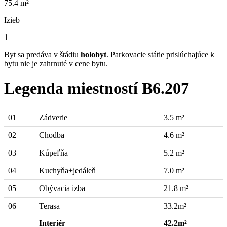
75.4 m²
Izieb
1
Byt sa predáva v štádiu
holobyt
. Parkovacie státie prislúchajúce k
bytu nie je zahrnuté v cene bytu.
Legenda miestností B6.207
01
Zádverie
3.5 m²
02
Chodba
4.6 m²
03
Kúpeľňa
5.2 m²
04
Kuchyňa+jedáleň
7.0 m²
05
Obývacia izba
21.8 m²
06
Terasa
33.2m²
Interiér
42.2m²