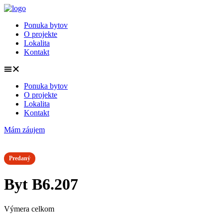
Preskočiť
na
Ponuka bytov
obsah
O projekte
Lokalita
Kontakt
Ponuka bytov
O projekte
Lokalita
Kontakt
Mám záujem
Predaný
Byt B6.207
Výmera celkom