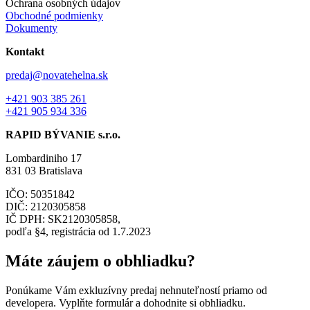
Ochrana osobných údajov
Obchodné podmienky
Dokumenty
Kontakt
predaj@novatehelna.sk
+421 903 385 261
+421 905 934 336
RAPID BÝVANIE s.r.o.
Lombardiniho 17
831 03 Bratislava
IČO: 50351842
DIČ: 2120305858
IČ DPH: SK2120305858,
podľa §4, registrácia od 1.7.2023
Máte záujem o obhliadku?
Ponúkame Vám exkluzívny predaj nehnuteľností priamo od
developera. Vyplňte formulár a dohodnite si obhliadku.