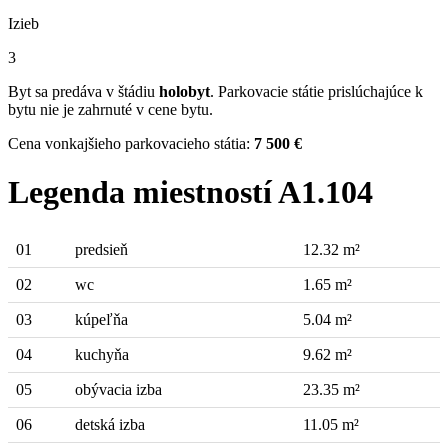
Izieb
3
Byt sa predáva v štádiu
holobyt
. Parkovacie státie prislúchajúce k
bytu nie je zahrnuté v cene bytu.
Cena vonkajšieho parkovacieho státia:
7 500 €
Legenda miestností A1.104
01
predsieň
12.32 m²
02
wc
1.65 m²
03
kúpeľňa
5.04 m²
04
kuchyňa
9.62 m²
05
obývacia izba
23.35 m²
06
detská izba
11.05 m²