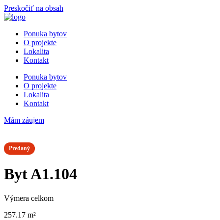
Preskočiť na obsah
Ponuka bytov
O projekte
Lokalita
Kontakt
Ponuka bytov
O projekte
Lokalita
Kontakt
Mám záujem
Predaný
Byt A1.104
Výmera celkom
257.17 m²