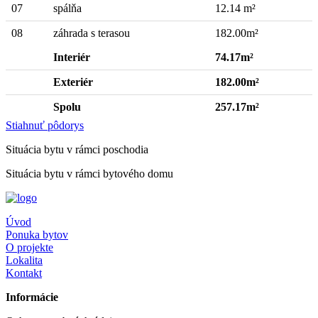
07
spálňa
12.14 m²
08
záhrada s terasou
182.00m²
Interiér
74.17m²
Exteriér
182.00m²
Spolu
257.17m²
Stiahnuť pôdorys
Situácia bytu v rámci poschodia
Situácia bytu v rámci bytového domu
Úvod
Ponuka bytov
O projekte
Lokalita
Kontakt
Informácie